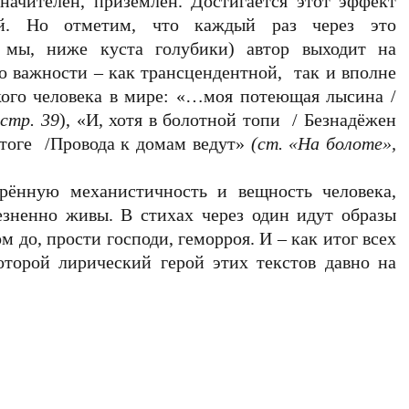
значителен, приземлён. Достигается этот эффект
ой. Но отметим, что каждый раз через это
 мы, ниже куста голубики) автор выходит на
 важности – как трансцендентной, так и вполне
кого человека в мире: «…моя потеющая лысина /
стр. 39
), «И, хотя в болотной топи / Безнадёжен
итоге /Провода к домам ведут»
(ст. «На болоте»,
рённую механистичность и вещность человека,
зненно живы. В стихах через один идут образы
м до, прости господи, геморроя. И – как итог всех
оторой лирический герой этих текстов давно на