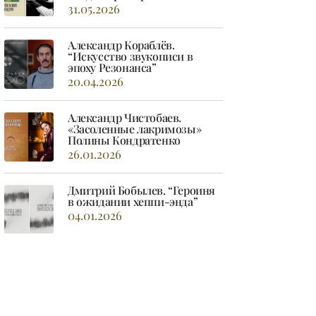
31.05.2026
Александр Кораблёв.
“Искусство звукописи в
эпоху Резонанса”
20.04.2026
Александр Чистобаев.
«Засоленные лакримозы»
Полины Кондратенко
26.01.2026
Дмитрий Бобылев. “Героиня
в ожидании хеппи-энда”
04.01.2026
Евгений Антипов. Шаман в
светском костюме. О книге
Александра Чистобаева «Урна
Сатурна»
03.11.2025