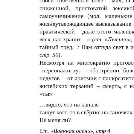
своей собственной воле – мал, не
сниженной, простоватой лексик
самоуничижение (мол, маленькие
жизнеутверждающее высказывание о
практической – даже этого малень
всех нас хранит…»
(ст. «Лысина», 
тайный труд, / Нам оттуда свет в 
стр. 50
).
Несмотря на многократно прогово
персонажи тут – обострённо, боле
недугов – от аритмии с панкреатито
житейских терзаний – смерть, с к
«ты»:
…видно, что на канале
тащут кого-то в свёртке на саночках.
Не меня ли?
Ст. «Военная осень», стр 4.