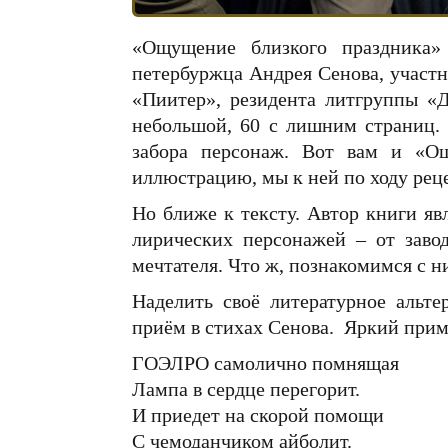
«Ощущение близкого праздника
петербуржца Андрея Сенова, участн
«Пиитер», резидента литгруппы «Д
небольшой, 60 с лишним страниц.
забора персонаж. Вот вам и «О
иллюстрацию, мы к ней по ходу реце
Но ближе к тексту. Автор книги яв
лирических персонажей – от заво
мечтателя. Что ж, познакомимся с 
Наделить своё литературное альте
приём в стихах Сенова. Яркий прим
ГОЭЛРО самолично помнящая
Лампа в сердце перегорит.
И приедет на скорой помощи
С чемоданчиком айболит.