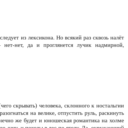
 следует из лексикона. Но всякий раз сквозь налёт
 нет-нет, да и проглянется лучик надмирной,
чего скрывать) человека, склонного к ностальгии
 разогнаться на велике, отпустить руль, раскинуть
конечно же будет и юношеская романтика на холме
ую дачу, и походы в лес по ягоду. Да, окружающий