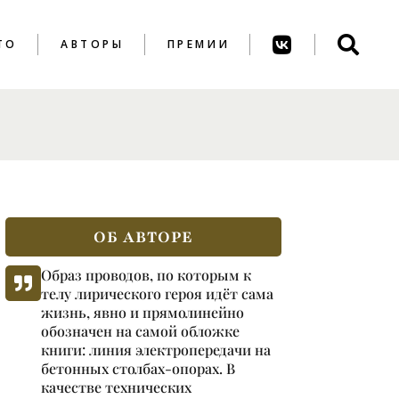
ТО
АВТОРЫ
ПРЕМИИ
ПРЕМИЯ ИМ. А.
АХМАТОВОЙ
ПРЕМИЯ ИМ. К.
ВАГИНОВА
ОБ АВТОРЕ
Образ проводов, по которым к
телу лирического героя идёт сама
жизнь, явно и прямолинейно
обозначен на самой обложке
книги: линия электропередачи на
бетонных столбах-опорах. В
качестве технических