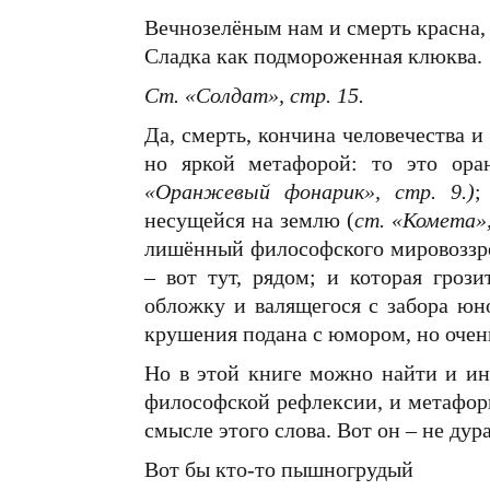
Вечнозелёным нам и смерть красна,
Сладка как подмороженная клюква.
Ст. «Солдат», стр. 15.
Да, смерть, кончина человечества и
но яркой метафорой: то это ора
«Оранжевый фонарик», стр. 9.)
;
несущейся на землю (
ст. «Комета»,
лишённый философского мировоззрен
– вот тут, рядом; и которая гроз
обложку и валящегося с забора юн
крушения подана с юмором, но очень
Но в этой книге можно найти и ин
философской рефлексии, и метафор
смысле этого слова. Вот он – не дур
Вот бы кто-то пышногрудый