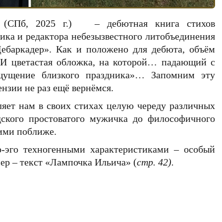
» (СПб, 2025 г.) – дебютная книга стихов
ика и редактора небезызвестного литобъединения
ебаркадер». Как и положено для дебюта, объём
 И цветастая обложка, на которой… падающий с
щущение близкого праздника»… Запомним эту
нзии не раз ещё вернёмся.
ляет нам в своих стихах целую череду различных
дского простоватого мужичка до философичного
ними поближе.
р-эго техногенными характеристиками – особый
ер – текст «Лампочка Ильича» (
стр. 42
)
.