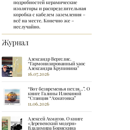
подробностей керамические
изоляторы и распределительная
коробка с кабелем заземления –
всё на месте. Конечно же –
неслучайно.
Журнал
Александр Вергелис.
“Гармонизированный хаос
Александра Крупинина”
16.07.2026
“Вот безвременья петля…”. О
книге Галины Илюхиной
“Станция “Ахматовка”
11.06.2026
Алексей Ахматов. О книге
«Деревенский модерн»
Владимира Борискина