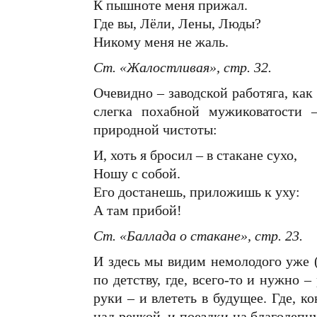
К пышноте меня прижал.
Где вы, Лёли, Лены, Люды?
Никому меня не жаль.
Ст. «Жалостливая», стр. 32.
Очевидно – заводской работяга, как
слегка похабной мужиковатости –
природной чистоты:
И, хоть я бросил – в стакане сухо,
Ношу с собой.
Его достанешь, приложишь к уху:
А там прибой!
Ст. «Баллада о стакане», стр. 23.
И здесь мы видим немолодого уже (
по детству, где, всего-то и нужно –
руки – и влететь в будущее. Где, 
над речкой, и поездки на благолепн