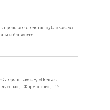
дов прошлого столетия публиковался
раны и ближнего
 «Стороны света», «Волга»,
олутона», «Формаслов», «45