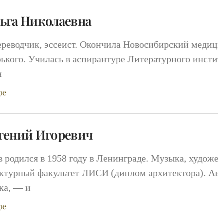
ьга Николаевна
переводчик, эссеист. Окончила Новосибирский меди
ького. Училась в аспирантуре Литературного инстит
н
ре
гений Игоревич
 родился в 1958 году в Ленинграде. Музыка, худож
ектурный факультет ЛИСИ (диплом архитектора). А
ка, — и
ре