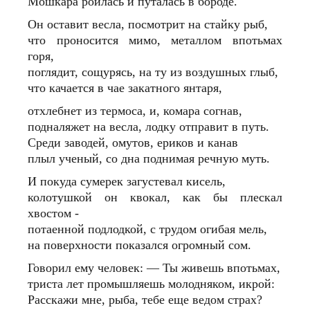
Мошкара роилась и путалась в бороде.
Он оставит весла, посмотрит на стайку рыб,
что проносится мимо, металлом впотьмах
горя,
поглядит, сощурясь, на ту из воздушных глыб,
что качается в чае закатного янтаря,
отхлебнет из термоса, и, комара согнав,
подналяжет на весла, лодку отправит в путь.
Среди заводей, омутов, ериков и канав
плыл ученый, со дна поднимая речную муть.
И покуда сумерек загустевал кисель,
колотушкой он квокал, как бы плескал
хвостом -
потаенной подлодкой, с трудом огибая мель,
на поверхности показался огромный сом.
Говорил ему человек: — Ты живешь впотьмах,
триста лет промышляешь молодняком, икрой:
Расскажи мне, рыба, тебе еще ведом страх?