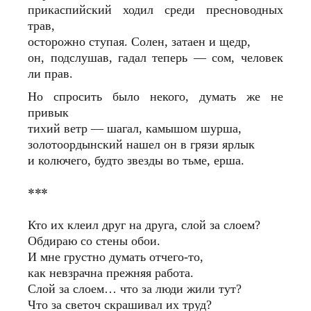
прикаспийский ходил среди пресноводных
трав,
осторожно ступая. Солен, затаен и щедр,
он, подслушав, гадал теперь — сом, человек
ли прав.
Но спросить было некого, думать же не
привык
тихий ветр — шагал, камышом шурша,
золотоордынский нашел он в грязи ярлык
и колючего, будто звезды во тьме, ерша.
***
Кто их клеил друг на друга, слой за слоем?
Обдираю со стены обои.
И мне грустно думать отчего-то,
как невзрачна прежняя работа.
Слой за слоем… что за люди жили тут?
Что за светоч скрашивал их труд?