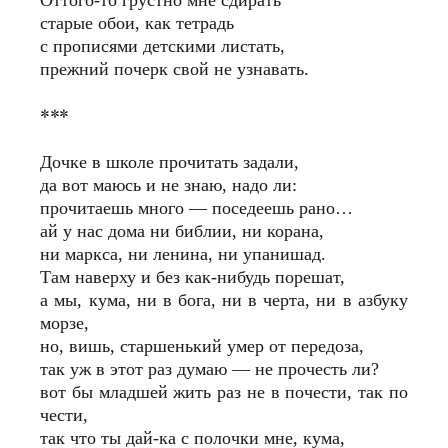
Оттого-то грустно мне сдирать
старые обои, как тетрадь
с прописями детскими листать,
прежний почерк свой не узнавать.
***
Дочке в школе прочитать задали,
да вот маюсь и не знаю, надо ли:
прочитаешь много — поседеешь рано…
ай у нас дома ни библии, ни корана,
ни маркса, ни ленина, ни упанишад.
Там наверху и без как-нибудь порешат,
а мы, кума, ни в бога, ни в черта, ни в азбуку
морзе,
но, вишь, старшенький умер от передоза,
так уж в этот раз думаю — не прочесть ли?
вот бы младшей жить раз не в почести, так по
чести,
так что ты дай-ка с полочки мне, кума,