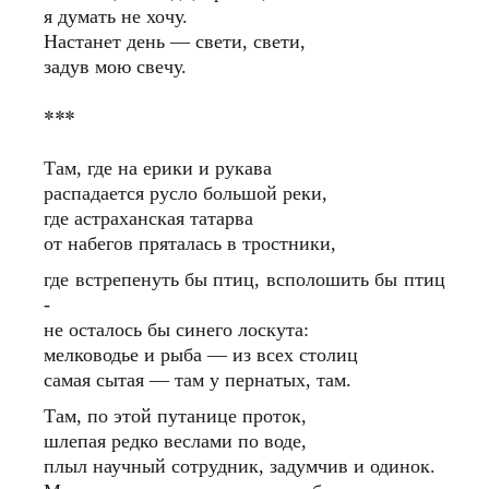
я думать не хочу.
Настанет день — свети, свети,
задув мою свечу.
***
Там, где на ерики и рукава
распадается русло большой реки,
где астраханская татарва
от набегов пряталась в тростники,
где встрепенуть бы птиц, всполошить бы птиц
-
не осталось бы синего лоскута:
мелководье и рыба — из всех столиц
самая сытая — там у пернатых, там.
Там, по этой путанице проток,
шлепая редко веслами по воде,
плыл научный сотрудник, задумчив и одинок.