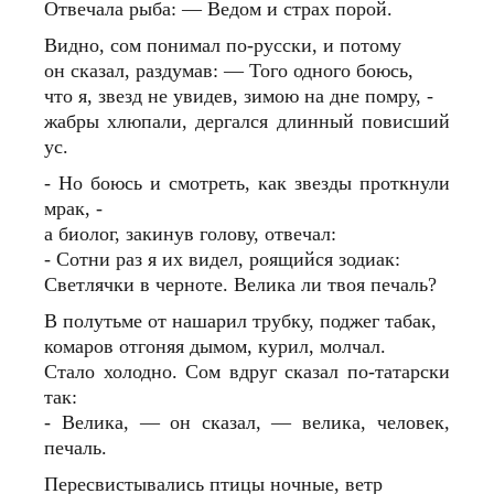
Отвечала рыба: — Ведом и страх порой.
Видно, сом понимал по-русски, и потому
он сказал, раздумав: — Того одного боюсь,
что я, звезд не увидев, зимою на дне помру, -
жабры хлюпали, дергался длинный повисший
ус.
- Но боюсь и смотреть, как звезды проткнули
мрак, -
а биолог, закинув голову, отвечал:
- Сотни раз я их видел, роящийся зодиак:
Светлячки в черноте. Велика ли твоя печаль?
В полутьме от нашарил трубку, поджег табак,
комаров отгоняя дымом, курил, молчал.
Стало холодно. Сом вдруг сказал по-татарски
так:
- Велика, — он сказал, — велика, человек,
печаль.
Пересвистывались птицы ночные, ветр