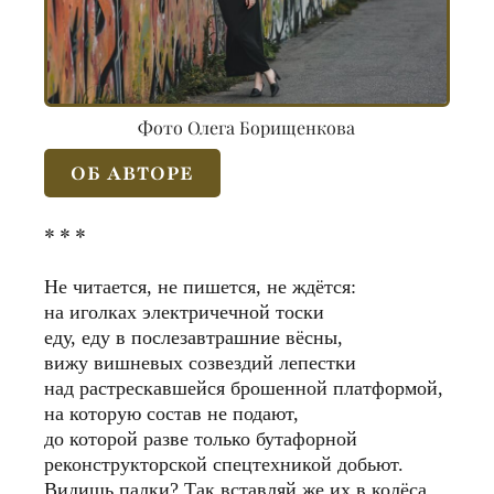
Фото Олега Борищенкова
ОБ АВТОРЕ
* * *
Не читается, не пишется, не ждëтся:
на иголках электричечной тоски
еду, еду в послезавтрашние вëсны,
вижу вишневых созвездий лепестки
над растрескавшейся брошенной платформой,
на которую состав не подают,
до которой разве только бутафорной
реконструкторской спецтехникой добьют.
Видишь палки? Так вставляй же их в колëса