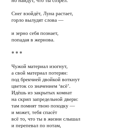
но найдут, что ты созрел.
Снег взойдёт, Луна растает,
горло вылудят слова —
и зерно себя познает,
попадая в жернова.
* * *
Чужой материал изогнут,
а свой материал потерян:
под брекчией двойкой воткнут
цветок со значением ‘всë’.
Идëшь из закрытых комнат
на скрип запредельной двери:
там помнят твою походку —
и может, тебя спасёт
всё то, что ты в жизни слышал
и перепевал по нотам,