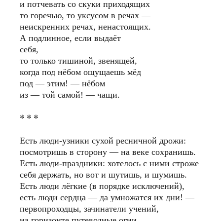
и потчевать со скуки приходящих
то горечью, то уксусом в речах —
неискренних речах, ненастоящих.
А подлинное, если выдаёт
себя,
то только тишиной, звенящей,
когда под нёбом ощущаешь мёд
под — этим! — нёбом
из — той самой! — чащи.
* * *
Есть люди-узники сухой ресничной дрожи:
посмотришь в сторону — на веке сохранишь.
Есть люди-праздники: хотелось с ними строже
себя держать, но вот и шутишь, и шумишь.
Есть люди лёгкие (в порядке исключений),
есть люди сердца — да умножатся их дни! —
первопроходцы, зачинатели учений,
на горизонте путеводные огни.