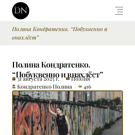
Полина Кондратенко. “Побуквенно и
внахлёст”
Полина Кондратенко.
“Побуквенно и внахлёст”
31 августа 2025 г.
Поэзия
Кондратенко Полина
416