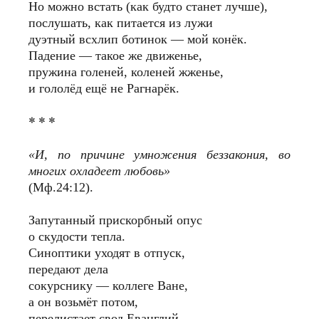
Но можно встать (как будто станет лучше),
послушать, как питается из лужи
дуэтный всхлип ботинок — мой конёк.
Падение — такое же движенье,
пружина голеней, коленей жженье,
и гололёд ещё не Рагнарёк.
* * *
«И, по причине умножения беззакония, во
многих охладеет любовь»
(Мф.24:12).
Запутанный прискорбный опус
о скудости тепла.
Синоптики уходят в отпуск,
передают дела
сокурснику — коллеге Ване,
а он возьмёт потом,
перелистает свод Еванглий —