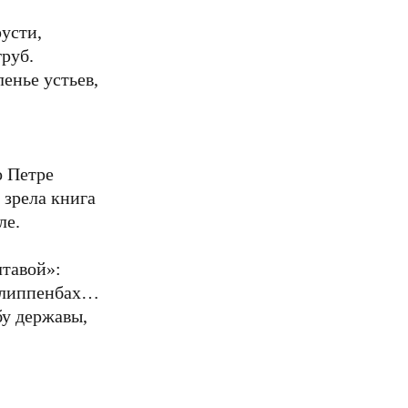
русти,
груб.
ленье устьев,
 Петре
 зрела книга
ле.
лтавой»:
 Шлиппенбах…
бу державы,