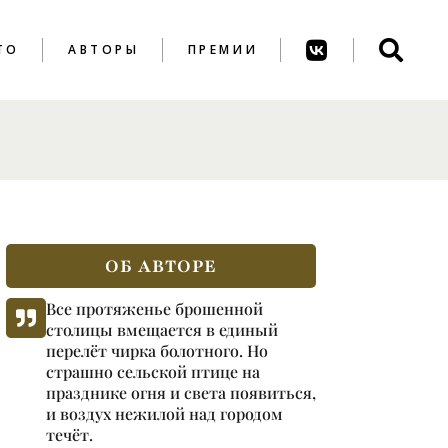
ТО
АВТОРЫ
ПРЕМИИ
ПРЕМИЯ ИМ. А.
АХМАТОВОЙ
ПРЕМИЯ ИМ. К.
ВАГИНОВА
ОБ АВТОРЕ
Все протяженье брошенной
столицы вмещается в единый
перелёт чирка болотного. Но
страшно сельской птице на
празднике огня и света появиться,
и воздух нежилой над городом
течёт.