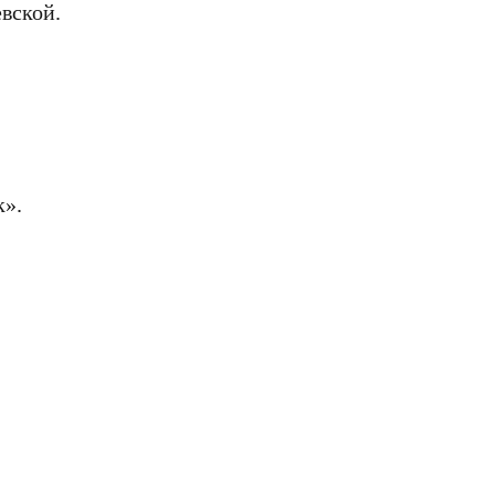
вской.
к».