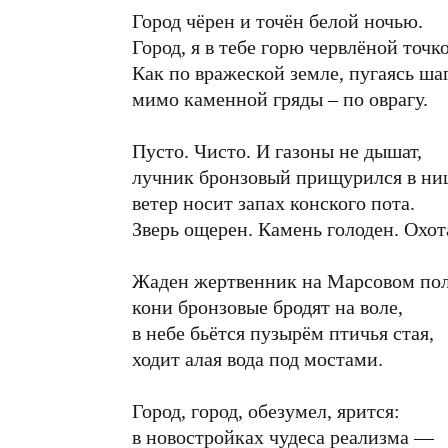
Город чёрен и точён белой ночью.
Город, я в тебе горю червлёной точк
Как по вражеской земле, пугаясь шаг
мимо каменной гряды – по оврагу.
Пусто. Чисто. И газоны не дышат,
лучник бронзовый прищурился в ни
ветер носит запах конского пота.
Зверь ощерен. Камень голоден. Охот
Жаден жертвенник на Марсовом пол
кони бронзовые бродят на воле,
в небе бьётся пузырём птичья стая,
ходит алая вода под мостами.
Город, город, обезумел, ярится:
в новостройках чудеса реализма —