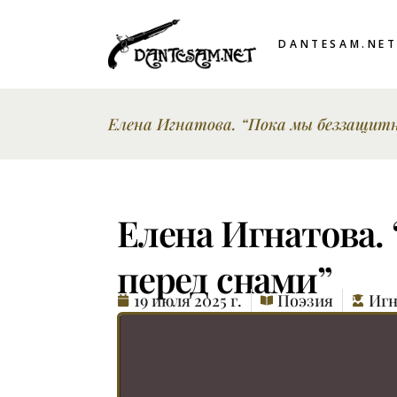
DANTESAM.NE
Елена Игнатова. “Пока мы беззащитн
Елена Игнатова.
перед снами”
19 июля 2025 г.
Поэзия
Игн