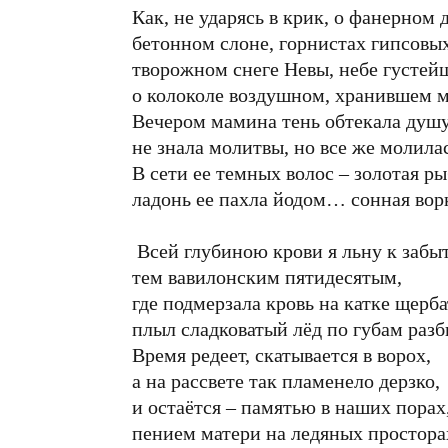
Как, не ударясь в крик, о фанерном д
бетонном слоне, горнистах гипсовых
творожном снеге Невы, небе густейш
о колоколе воздушном, хранившем 
Вечером мамина тень обтекала душу
не знала молитвы, но все же молилас
В сети ее темных волос – золотая ры
ладонь ее пахла йодом… сонная вор
Всей глубиною крови я льну к заб
тем вавилонским пятидесятым,
где подмерзала кровь на катке щерба
плыл сладковатый лёд по губам раз
Время редеет, скатывается в ворох,
а на рассвете так пламенело дерзко,
и остаётся – памятью в наших порах
пением матери на ледяных простора