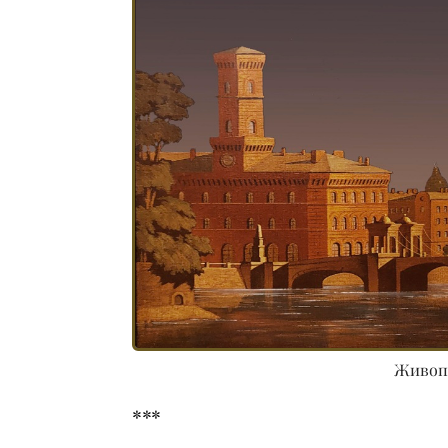
Живоп
***