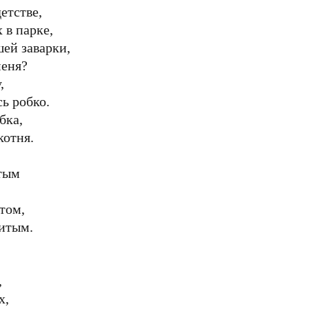
етстве,
 в парке,
ей заварки,
меня?
,
ь робко.
бка,
котня.
ытым
том,
битым.
,
х,