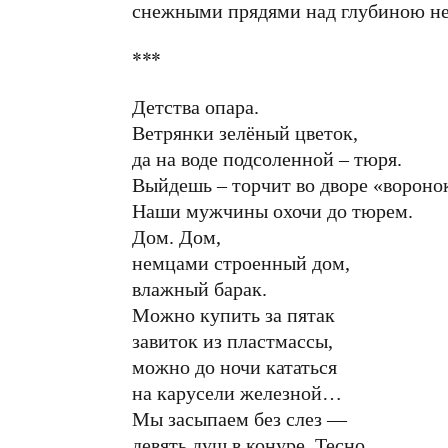
снежными прядями над глубиною не
***
Детства опара.
Ветрянки зелёный цветок,
да на воде подсоленной – тюря.
Выйдешь – торчит во дворе «вороно
Наши мужчины охочи до тюрем.
Дом. Дом,
немцами строенный дом,
влажный барак.
Можно купить за пятак
завиток из пластмассы,
можно до ночи кататься
на карусели железной…
Мы засыпаем без слез —
девять душ в конуре. Тесно.