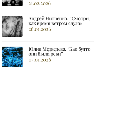
21.02.2026
Андрей Нитченко. «Смотри,
как время ветром сдуло»
26.01.2026
Юлия Медведева. “Как будто
они были реки”
05.01.2026
Ольга Хохлова. “Сегодня
верится легко”
04.01.2026
Елена Шварц. “Меняя тело на
свеченье”
29.12.2025