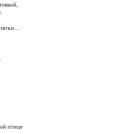
товкой,
.
 пятки…
.
ы
кой птице