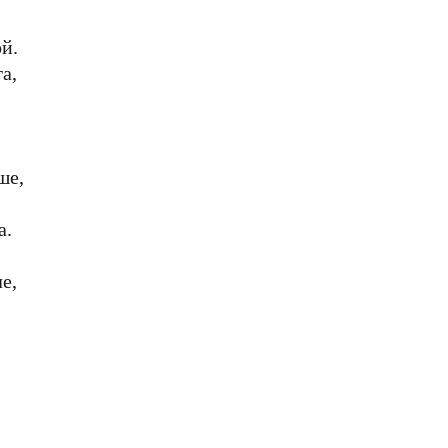
ой.
а,
ше,
а.
е,