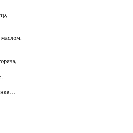
тр,
 маслом.
горяча,
е,
рянке…
 —