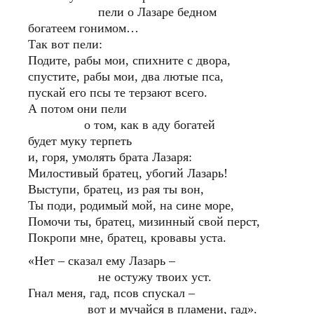
пели о Лазаре бедном
богатеем гонимом…
Так вот пели:
Подите, рабы мои, спихните с двора,
спустите, рабы мои, два лютые пса,
пускай его псы те терзают всего.
А потом они пели
о том, как в аду богатей
будет муку терпеть
и, горя, умолять брата Лазаря:
Милостивый братец, убогий Лазарь!
Выступи, братец, из рая ты вон,
Ты поди, родимый мой, на сине море,
Помочи ты, братец, мизинный свой перст,
Покропи мне, братец, кровавы уста.
«Нет – сказал ему Лазарь –
не остужу твоих уст.
Гнал меня, гад, псов спускал –
вот и мучайся в пламени, гад».