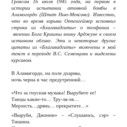
Гровсом 16 июля 1945 года, на первом в
истории испытании атомной бомбы в
Аламогордо (Штат Нью-Мексико). Известно,
что во время взрыва Оппенгеймер вспомнил
строки из «Бхагавадгиты» о теофании –
явлении Бога Кришны воину Арджуне в своем
истинном облике. Эти и некоторые другие
цитаты из «Бхагавадгиты» включены в мой
текст в переводе В.С. Семенцова и выделены
курсивом.
В Аламагордо, на поле дхармы,
ночь черна в час предутренний…
«Что за гнусная музыка! Вырубите ее!
Танцы какие-то… Тру-ля-ля…
Мерзость…дрянь… прекратите…»
«Выруби, Джонни» – «Слушаюсь, сэр» –
Тишина.