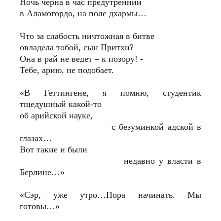
Ночь черна в час предутренний
в Аламогордо, на поле дхармы…
Что за слабость ничтожная в битве
овладела тобой, сын Притхи?
Она в рай не ведет – к позору! -
Тебе, арию, не подобает.
«В Геттингене, я помню, студентик
тщедушный какой-то
об арийской науке,
с безуминкой адской в
глазах…
Вот такие и были
недавно у власти в
Берлине…»
«Сэр, уже утро…Пора начинать. Мы
готовы…»