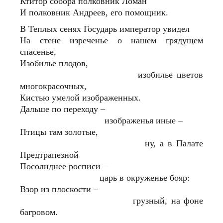
Ктитор собора полковник Ломан
И полковник Андреев, его помощник.
В Теплых сенях Государь император увидел
На стене изреченье о нашем грядущем
спасенье,
Изобилье плодов,
изобилье цветов
многокрасочных,
Кистью умелой изображенных.
Дальше по переходу –
изображенья иные –
Птицы там золотые,
ну, а в Палате
Предтрапезной
Посолиднее росписи –
царь в окруженье бояр:
Взор из плоскости –
грузный, на фоне
багровом.