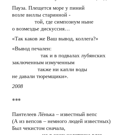
Пауза. Плещется море у пиний
возле виллы старинной -
той, где симпозиум ныне
о возмездье дискуссия…
«Так каков же Ваш вывод, коллега?»
«Вывод печален:
так и в подвалах лубянских
заключенным измученным
также ни капли воды
не давали тюремщики».
2008
***
Пантелеев Лёнька – известный вепс
(А из вепсов – немного людей известных)
Был чекистом сначала,
но в кожу налетчика влез