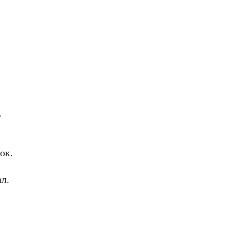
.
ок.
л.