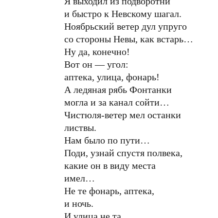
Я выходил из подворотни
и быстро к Невскому шагал.
Ноябрьский ветер дул упруго
со стороны Невы, как встарь…
Ну да, конечно!
Вот он — угол:
аптека, улица, фонарь!
А ледяная рябь Фонтанки
могла и за канал сойти…
Чистюля-ветер мел останки
листвы.
Нам было по пути…
Поди, узнай спустя полвека,
какие он в виду места
имел…
Не те фонарь, аптека,
и ночь.
И улица не та…