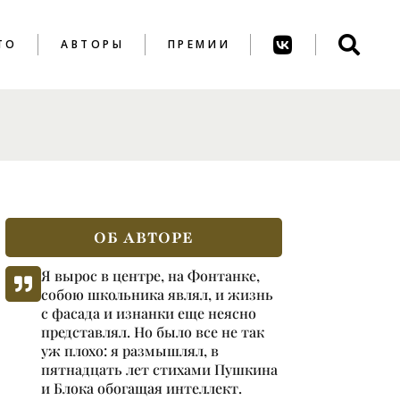
ТО
АВТОРЫ
ПРЕМИИ
ПРЕМИЯ ИМ. А.
АХМАТОВОЙ
ПРЕМИЯ ИМ. К.
ВАГИНОВА
ОБ АВТОРЕ
Я вырос в центре, на Фонтанке,
собою школьника являл, и жизнь
с фасада и изнанки еще неясно
представлял. Но было все не так
уж плохо: я размышлял, в
пятнадцать лет стихами Пушкина
и Блока обогащая интеллект.