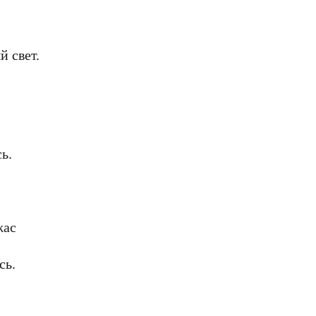
 свет.
ь.
.
жас
сь.