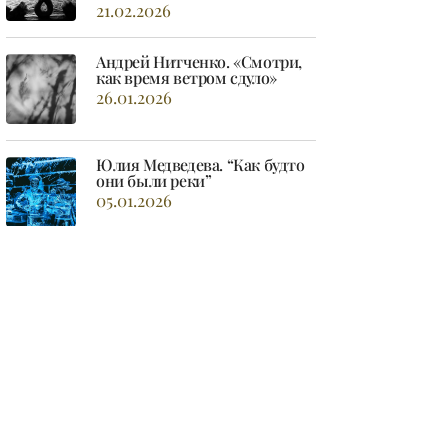
21.02.2026
Андрей Нитченко. «Смотри,
как время ветром сдуло»
26.01.2026
Юлия Медведева. “Как будто
они были реки”
05.01.2026
Ольга Хохлова. “Сегодня
верится легко”
04.01.2026
Елена Шварц. “Меняя тело на
свеченье”
29.12.2025