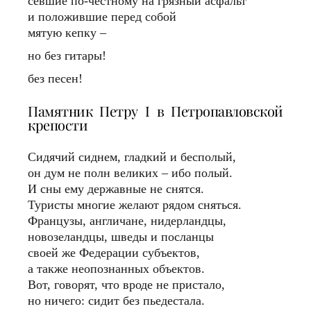
севшие по-честному на грязный асфальт
и положившие перед собой
мятую кепку –
но без гитары!
без песен!
Памятник Петру I в Петропавловской
крепости
Сидячий сиднем, гладкий и бесполый,
он дум не полн великих – ибо полый.
И сны ему державные не снятся.
Туристы многие желают рядом сняться.
Французы, англичане, нидерландцы,
новозеландцы, шведы и посланцы
своей же Федерации субъектов,
а также неопознанных объектов.
Вот, говорят, что вроде не пристало,
но ничего: сидит без пьедестала.