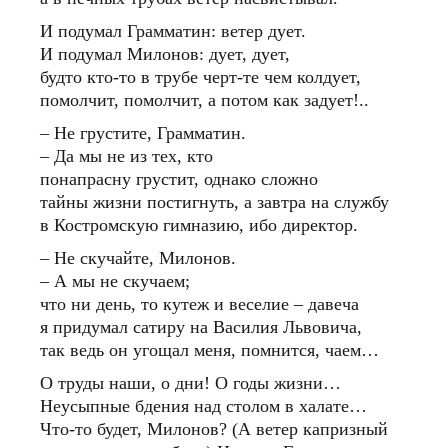
И подумал Грамматин: ветер дует.
И подумал Милонов: дует, дует,
будто кто-то в трубе черт-те чем колдует,
помолчит, помолчит, а потом как задует!..
– Не грустите, Грамматин.
– Да мы не из тех, кто
понапрасну грустит, однако сложно
тайны жизни постигнуть, а завтра на службу
в Костромскую гимназию, ибо директор.
– Не скучайте, Милонов.
– А мы не скучаем;
что ни день, то кутеж и веселие – давеча
я придумал сатиру на Василия Львовича,
так ведь он угощал меня, помнится, чаем…
О труды наши, о дни! О годы жизни…
Неусыпные бдения над столом в халате…
Что-то будет, Милонов? (А ветер капризный