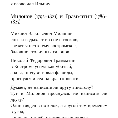
я слово дал Ильичу.
Милонов (1792–1821) и Грамматин (1786–
1827)
Михаил Васильевич Милонов
спит и вздыхает во сне с тоскою,
грезится нечто ему костромское,
баловню столичных салонов.
Николай Федорович Грамматин
в Костроме уснул как убитый,
а когда почувствовал флюиды,
проснулся и сел на краю кровати.
Думает, не написать ли другу эпистолу?
Тут и Милонов проснулся: не написать ли
другу?
Один глядел в потолок, а другой тем временем
в угол,
а в печных трубах ветер насвистывал.