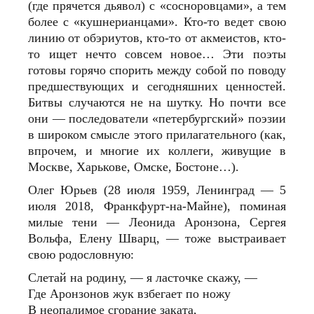
(где прячется дьявол) с «сосноровцами», а тем
более с «кушнерианцами». Кто-то ведет свою
линию от обэриутов, кто-то от акмеистов, кто-
то ищет нечто совсем новое… Эти поэты
готовы горячо спорить между собой по поводу
предшествующих и сегодняшних ценностей.
Битвы случаются не на шутку. Но почти все
они — последователи «петербургский» поэзии
в широком смысле этого прилагательного (как,
впрочем, и многие их коллеги, живущие в
Москве, Харькове, Омске, Бостоне…).
Олег Юрьев (28 июля 1959, Ленинград — 5
июля 2018, Франкфурт-на-Майне), поминая
милые тени — Леонида Аронзона, Сергея
Вольфа, Елену Шварц, — тоже выстраивает
свою родословную:
Слетай на родину, — я ласточке скажу, —
Где Аронзонов жук взбегает по ножу
В неопалимое сгорание заката,