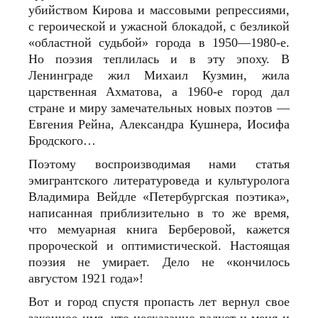
убийством Кирова и массовыми репрессиями,
с героической и ужасной блокадой, с безликой
«областной судьбой» города в 1950—1980‑е.
Но поэзия теплилась и в эту эпоху. В
Ленинграде жил Михаил Кузмин, жила
царственная Ахматова, а 1960‑е город дал
стране и миру замечательных новых поэтов —
Евгения Рейна, Александра Кушнера, Иосифа
Бродского…
Поэтому воспроизводимая нами статья
эмигрантского литературоведа и культуролога
Владимира Вейдле «Петербургская поэтика»,
написанная приблизительно в то же время,
что мемуарная книга Берберовой, кажется
пророческой и оптимистической. Настоящая
поэзия не умирает. Дело не «кончилось
августом 1921 года»!
Вот и город спустя пропасть лет вернул свое
законное имя, что несказанно радует и меня и