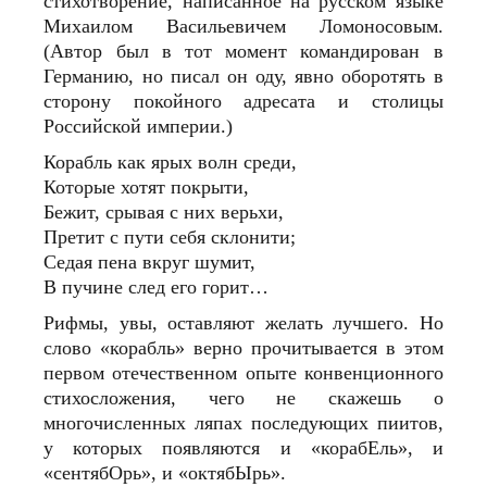
стихотворение, написанное на русском языке
Михаилом Васильевичем Ломоносовым.
(Автор был в тот момент командирован в
Германию, но писал он оду, явно оборотять в
сторону покойного адресата и столицы
Российской империи.)
Корабль как ярых волн среди,
Которые хотят покрыти,
Бежит, срывая с них верьхи,
Претит с пути себя склонити;
Седая пена вкруг шумит,
В пучине след его горит…
Рифмы, увы, оставляют желать лучшего. Но
слово «корабль» верно прочитывается в этом
первом отечественном опыте конвенционного
стихосложения, чего не скажешь о
многочисленных ляпах последующих пиитов,
у которых появляются и «корабЕль», и
«сентябОрь», и «октябЫрь».