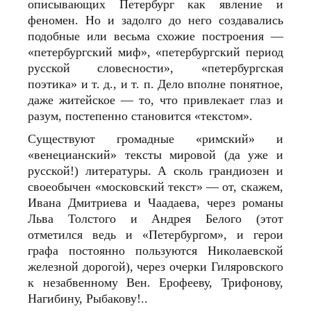
описывающих Петербург как явление и
феномен. Но и задолго до него создавались
подобные или весьма схожие построения —
«петербургский миф», «петербургский период
русской словесности», «петербургская
поэтика» и т. д., и т. п. Дело вполне понятное,
даже житейское — то, что привлекает глаз и
разум, постепенно становится «текстом».
Существуют громадные «римский» и
«венецианский» тексты мировой (да уже и
русской!) литературы. А сколь грандиозен и
своеобычен «московский текст» — от, скажем,
Ивана Дмитриева и Чаадаева, через романы
Льва Толстого и Андрея Белого (этот
отметился ведь и «Петербургом», и герои
графа постоянно пользуются Николаевской
железной дорогой), через очерки Гиляровского
к незабвенному Вен. Ерофееву, Трифонову,
Нагибину, Рыбакову!..