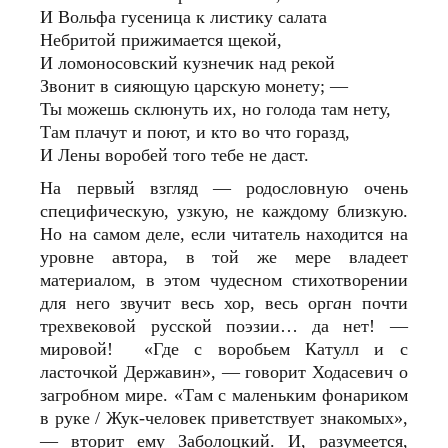
И Вольфа гусеница к листику салата
Небритой прижимается щекой,
И ломоносовский кузнечик над рекой
Звонит в сияющую царскую монету; —
Ты можешь склюнуть их, но голода там нету,
Там плачут и поют, и кто во что горазд,
И Лены воробей того тебе не даст.
На первый взгляд — родословную очень
специфическую, узкую, не каждому близкую.
Но на самом деле, если читатель находится на
уровне автора, в той же мере владеет
материалом, в этом чудесном стихотворении
для него звучит весь хор, весь орг
а
н почти
трехвековой русской поэзии… да нет! —
мировой! «Где с воробьем Катулл и с
ласточкой Державин», — говорит Ходасевич о
загробном мире. «Там с маленьким фонариком
в руке / Жук-человек приветствует знакомых»,
— вторит ему Заболоцкий. И, разумеется,