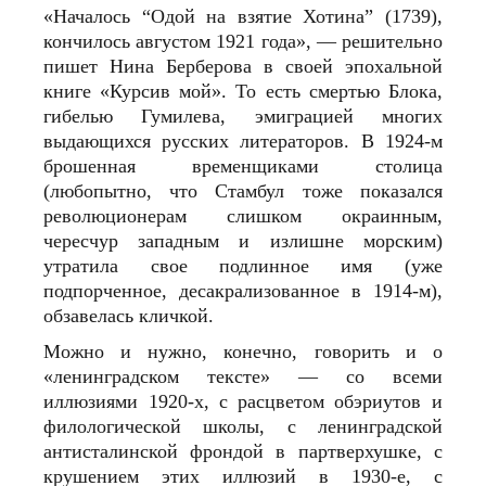
«Началось “Одой на взятие Хотина” (1739),
кончилось августом 1921 года», — решительно
пишет Нина Берберова в своей эпохальной
книге «Курсив мой». То есть смертью Блока,
гибелью Гумилева, эмиграцией многих
выдающихся русских литераторов. В 1924‑м
брошенная временщиками столица
(любопытно, что Стамбул тоже показался
революционерам слишком окраинным,
чересчур западным и излишне морским)
утратила свое подлинное имя (уже
подпорченное, десакрализованное в 1914‑м),
обзавелась кличкой.
Можно и нужно, конечно, говорить и о
«ленинградском тексте» — со всеми
иллюзиями 1920‑х, с расцветом обэриутов и
филологической школы, с ленинградской
антисталинской фрондой в партверхушке, с
крушением этих иллюзий в 1930‑е, с