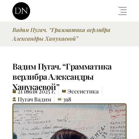
Вадим Пугач. “Грамматика верлибра
Александры Ханукаевой”
Вадим Пугач. “Грамматика
верлибра Александры
Ханукаевой”
21 июля 2025 г.
Эссеистика
Пугач Вадим
398