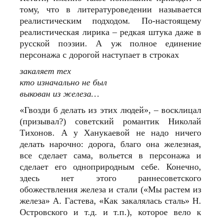
тому, что в литературоведении называется
реалистическим подходом. По-настоящему
реалистическая лирика – редкая штука даже в
русской поэзии. А уж полное единение
персонажа с дорогой наступает в строках
закаляет тех
кто изначально не был
выкован из железа…
«Гвозди б делать из этих людей», – восклицал
(призывал?) советский романтик Николай
Тихонов. А у Ханукаевой не надо ничего
делать нарочно: дорога, благо она железная,
все сделает сама, вольется в персонажа и
сделает его одноприродным себе. Конечно,
здесь нет этого раннесоветского
обожествления железа и стали («Мы растем из
железа» А. Гастева, «Как закалялась сталь» Н.
Островского и т.д. и т.п.), которое вело к