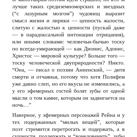
лучше таких средиземноморских и звездных
(“с лазурным мозгом”) чудовищ выразит
смысл жизни и лирики — ценность жалости,
слитую с жалостью к ценности (пускай даже
— в парадоксальной интонации отрицания),
или иными словами: человечьи-бычью тоску
по всегда-умирающей — как Дионис, Адонис,
Христос — мировой культуре? Больше того —
тоску человеческой двуприродности? Никто.
“Она, — писал о поэзии Анненский, — дитя
смерти и отчаянья, потому что хотя Полифем
уже давно слеп, но его вкусы не изменились, а
у его эфемерных гостей болят зубы от одной
мысли о том камне, которым он задвигается на
ночь…”
Наверное, у эфемерных персонажей Рейна и у
тех подержанных “милых вещей”, которые
поэт стремится перетрогать и подержать, а в
сущности, поддержать и “вочеловечить”, зубы