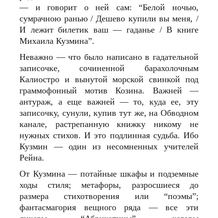
— и говорит о ней сам: “Белой ночью,
сумрачною ранью / Дешево купили вы меня, /
И лежит билетик ваш — гаданье / В книге
Михаила Кузмина”.
Неважно — что было написано в гадательной
записочке, сочиненной барахолочным
Калиостро и вынутой морской свинкой под
граммофонный мотив Козина. Важней —
антураж, а еще важней — то, куда ее, эту
записочку, сунули, купив тут же, на Обводном
канале, растрепанную книжку никому не
нужных стихов. И это подлинная судьба. Ибо
Кузмин — один из несомненных учителей
Рейна.
От Кузмина — потайные шкафы и подземные
ходы стиля; метафоры, разросшиеся до
размера стихотворения или “поэмы”;
фантасмагория вещного ряда — все эти