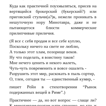
Куда как практичней поухмыляться, присев на
вертящийся брокерский (букерский?) или
приговский стульчи(а?)к, нежели проникать в
нешуточную нору Минотавра, даже и не
пытающегося блюсти коммерческие
прилипчивые приличия.
(Я все с себя продам и все себе куплю,
Поскольку ничего на свете не люблю,
А только этот хлам, позорище веков.
Ну что поделать, я воистину таков!
Мне нечего ценить и некого жалеть,
Чуть-чуть повременить и вовсе ошалеть -
Разрушить этот мир, раскокать в пыль сортир,
О, тлен, сегодня ты — единственный кумир, -
пишет Рейн в стихотворении “Рынок
подержанных вещей в Риме”.)
Практичнее — да, но вот вопрос — слаще ли?
К минотаврам-поэтам идти страшно, но кто ж