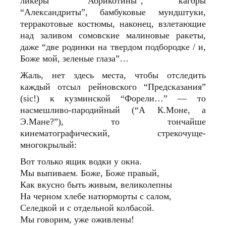
ликеры “Абрикотины”, кагоры
“Александриты”, бамбуковые мундштуки,
терракотовые костюмы, наконец, взлетающие
над заливом сомовские малиновые ракеты,
даже “две родинки на твердом подбородке / и,
Боже мой, зеленые глаза”…
Жаль, нет здесь места, чтобы отследить
каждый отсыл рейновского “Предсказания”
(sic!) к кузминской “Форели…” — то
насмешливо-пародийный (“А К.Моне, а
Э.Мане?”), то тончайше
кинематографический, стрекочуще-
многокрылый:
Вот только ящик водки у окна.
Мы выпиваем. Боже, Боже правый,
Как вкусно быть живым, великолепны
На черном хлебе натюрморты с салом,
Селедкой и с отдельной колбасой.
Мы говорим, уже оживлены!