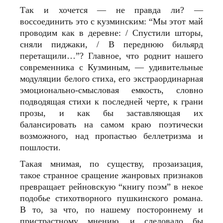
Так и хочется — не правда ли? —
воссоединить это с кузминским: “Мы этот май
проводим как в деревне: / Спустили шторы,
сняли пиджаки, / В переднюю бильярд
перетащили…”? Главное, что роднит нашего
современника с Кузминым, — удивительные
модуляции белого стиха, его экстраординарная
эмоционально-смысловая емкость, словно
подводящая стихи к последней черте, к грани
прозы, и как бы заставляющая их
балансировать на самом краю поэтически
возможного, над пропастью беллетризма и
пошлости.
Такая мнимая, по существу, прозаизация,
такое странное сращение жанровых признаков
превращает рейновскую “книгу поэм” в некое
подобье стихотворного пушкинского романа.
В то, за что, по нашему постороннему и
пристрастному мнению, и следовало бы