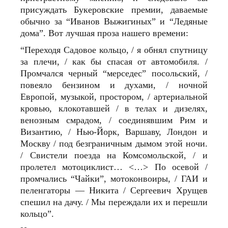
присуждать Букеровские премии, даваемые
обычно за “Иванов Выжигиных” и “Ледяные
дома”. Вот лучшая проза нашего времени:
“Переходя Садовое кольцо, / я обнял спутницу
за плечи, / как бы спасая от автомобиля. /
Промчался черный “мерседес” посольский, /
повеяло бензином и духами, / ночной
Европой, музыкой, простором, / артериальной
кровью, клокотавшей / в телах и дизелях,
венозным смрадом, / соединявшим Рим и
Византию, / Нью-Йорк, Варшаву, Лондон и
Москву / под безграничным дымом этой ночи.
/ Свистели поезда на Комсомольской, / и
пролетел мотоциклист… <…> По осевой /
промчались “Чайки”, мотоконвоиры, / ГАИ и
пеленгаторы — Никита / Сергеевич Хрущев
спешил на дачу. / Мы переждали их и перешли
кольцо”.