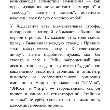
возникающая вследствие замещения — как
нереализованное желание слить “империю” и
“свободу”, “волну и камень”, повенчать
наконец “розу белую с черною жабой”.
У Ходасевича есть знаменательная строфа,
цитирование которой обрывают обычно на
первой строчке: “И, каждый стих гоня сквозь
прозу, / Вывихивая каждую строку, / Привил-
таки классическую розу / К советскому
дичку”. Нечто подобное, думаю, мог бы
сказать о себе и Рейн, заброшенный два
десятилетия назад в лауреатско-буддийскую
вакханалию высотной столицы, в эпицентр
пышного и соблазнительного умиранья
империи, в ампир пастернаковских “ЗИМов”,
“ЗИСов” и “татр”, — заброшенный, как он
пишет в одном из стихотворений, “тайным
агентом” петербургской, то есть не-ампирной,
классицистической лирики.