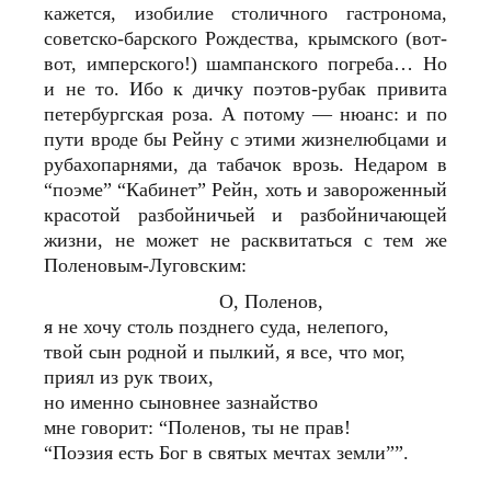
кажется, изобилие столичного гастронома,
советско-барского Рождества, крымского (вот-
вот, имперского!) шампанского погреба… Но
и не то. Ибо к дичку поэтов-рубак привита
петербургская роза. А потому — нюанс: и по
пути вроде бы Рейну с этими жизнелюбцами и
рубахопарнями, да табачок врозь. Недаром в
“поэме” “Кабинет” Рейн, хоть и завороженный
красотой разбойничьей и разбойничающей
жизни, не может не расквитаться с тем же
Поленовым-Луговским:
О, Поленов,
я не хочу столь позднего суда, нелепого,
твой сын родной и пылкий, я все, что мог,
приял из рук твоих,
но именно сыновнее зазнайство
мне говорит: “Поленов, ты не прав!
“Поэзия есть Бог в святых мечтах земли””.