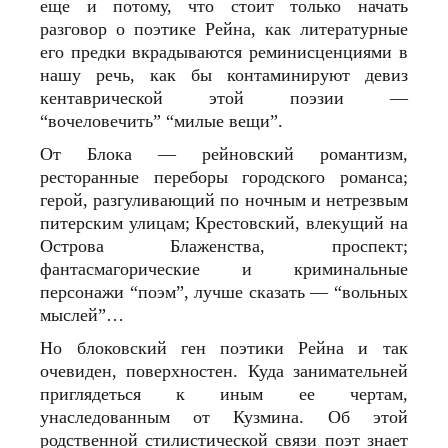
еще и потому, что стоит только начать
разговор о поэтике Рейна, как литературные
его предки вкрадываются реминисценциями в
нашу речь, как бы контаминируют девиз
кентаврической этой поэзии —
“вочеловечить” “милые вещи”.
От Блока — рейновский романтизм,
ресторанные переборы городского романса;
герой, разгуливающий по ночным и нетрезвым
питерским улицам; Крестовский, влекущий на
Острова Блаженства, проспект;
фантасмагорические и криминальные
персонажи “поэм”, лучше сказать — “вольных
мыслей”…
Но блоковский ген поэтики Рейна и так
очевиден, поверхностен. Куда занимательней
приглядеться к иным ее чертам,
унаследованным от Кузмина. Об этой
родственной стилистической связи поэт знает