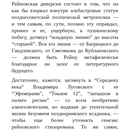
Рейновская диверсия состоит в том, что он
как бы взорвал изнутри алебастровые статуи
позднесоветской поэтической метрополии —
и тем самым, по сути, поэзию эту оправдал,
привил и ее, ущербную, к пушкинскому
побегу, дотянул “младшую линию” до высоты
“старшей”. Вся эта линия — от Багрицкого до
Гандлевского, от Смелякова до Кублановского
— должна быть Рейну метафизически
благодарна: он залог ее литературного
будущего.
Достаточно, кажется, заглянуть в “Середину
века” Владимира Луговского с ее
“Эфемерами”, “Токаем 12”, “латышом в
пальто реглан” — со всем необратимо
алкоголическим, но жадным до упоительной
жизни безумием позднеримского всадника, —
чтобы еще более уточнить генезис
рейновского стихоромана. То же самое,