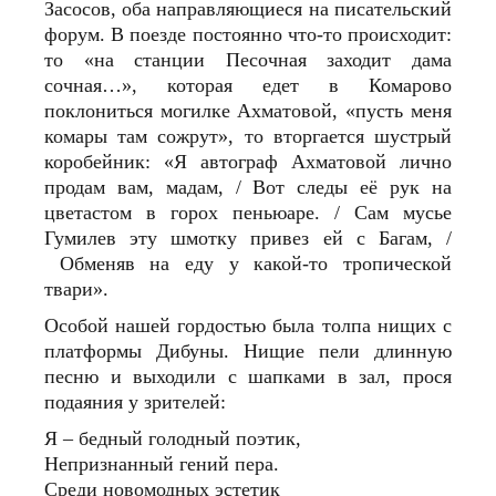
Засосов, оба направляющиеся на писательский
форум. В поезде постоянно что-то происходит:
то «на станции Песочная заходит дама
сочная…», которая едет в Комарово
поклониться могилке Ахматовой, «пусть меня
комары там сожрут», то вторгается шустрый
коробейник: «Я автограф Ахматовой лично
продам вам, мадам, / Вот следы её рук на
цветастом в горох пеньюаре. / Сам мусье
Гумилев эту шмотку привез ей с Багам, /
Обменяв на еду у какой-то тропической
твари».
Особой нашей гордостью была толпа нищих с
платформы Дибуны. Нищие пели длинную
песню и выходили с шапками в зал, прося
подаяния у зрителей:
Я – бедный голодный поэтик,
Непризнанный гений пера.
Среди новомодных эстетик