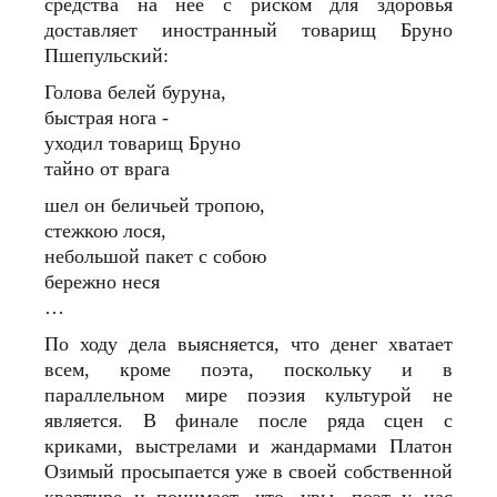
средства на нее с риском для здоровья
доставляет иностранный товарищ Бруно
Пшепульский:
Голова белей буруна,
быстрая нога -
уходил товарищ Бруно
тайно от врага
шел он беличьей тропою,
стежкою лося,
небольшой пакет с собою
бережно неся
…
По ходу дела выясняется, что денег хватает
всем, кроме поэта, поскольку и в
параллельном мире поэзия культурой не
является. В финале после ряда сцен с
криками, выстрелами и жандармами Платон
Озимый просыпается уже в своей собственной
квартире и понимает, что, увы, поэт у нас