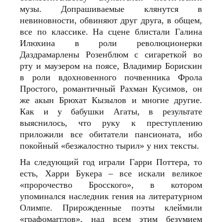
музы. Допрашиваемые клянутся в
невиновности, обвиняют друг друга, в общем,
все по классике. На сцене блистали Галина
Илюхина в роли революционерки
Даздрамарлены Розенблюм с сигареткой во
рту и маузером на поясе, Владимир Борискин
в роли вдохновенного почвенника Фрола
Простого, романтичный Рахман Кусимов, он
же акын Брюхат Кызылов и многие другие.
Как и у бабушки Агаты, в результате
выяснилось, что руку к преступлению
приложили все обитатели пансионата, ибо
покойный «безжалостно тырил» у них тексты.
На следующий год играли Гарри Поттера, то
есть, Харри Букера – все искали великое
«пророчество Бросского», в котором
упоминался наследник гения на литературном
Олимпе. Прирожденные поэты клеймили
«графомагглов», над всем этим безумием