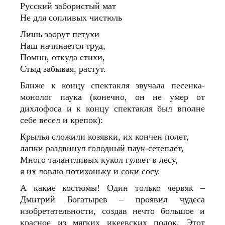
Русский забористый мат
Не для сопливых чистюль
Лишь заорут петухи
Наш начинается труд,
Помни, откуда стихи,
Стыд забывая, растут.
Ближе к концу спектакля звучала песенка-
монолог паука (конечно, он не умер от
дихлофоса и к концу спектакля был вполне
себе весел и крепок):
Крылья сложили козявки, их кончен полет,
лапки раздвинул голодный паук-сетеплет,
Много талантливых кукол гуляет в лесу,
я их ловлю потихоньку и соки сосу.
А какие костюмы! Один только червяк –
Дмитрий Богатырев – проявил чудеса
изобретательности, создав нечто большое и
красное из мягких икеевских полок. Этот