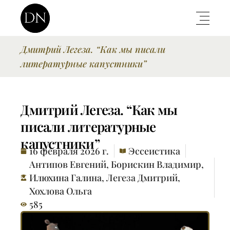
Дмитрий Легеза. “Как мы писали
литературные капустники”
Дмитрий Легеза. “Как мы
писали литературные
капустники”
16 февраля 2026 г.
Эссеистика
Антипов Евгений
,
Борискин Владимир
,
Илюхина Галина
,
Легеза Дмитрий
,
Хохлова Ольга
585