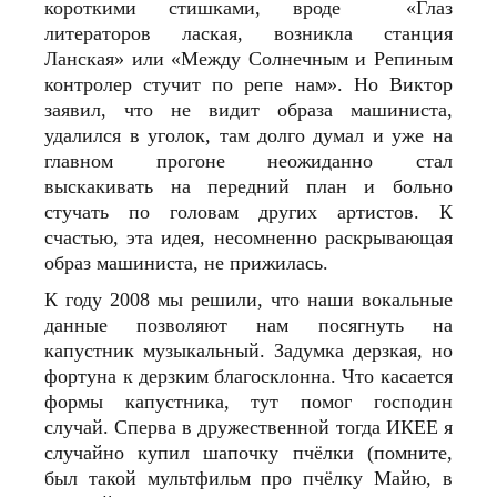
короткими стишками, вроде «Глаз
литераторов лаская, возникла станция
Ланская» или «Между Солнечным и Репиным
контролер стучит по репе нам». Но Виктор
заявил, что не видит образа машиниста,
удалился в уголок, там долго думал и уже на
главном прогоне неожиданно стал
выскакивать на передний план и больно
стучать по головам других артистов. К
счастью, эта идея, несомненно раскрывающая
образ машиниста, не прижилась.
К году 2008 мы решили, что наши вокальные
данные позволяют нам посягнуть на
капустник музыкальный. Задумка дерзкая, но
фортуна к дерзким благосклонна. Что касается
формы капустника, тут помог господин
случай. Сперва в дружественной тогда ИКЕЕ я
случайно купил шапочку пчёлки (помните,
был такой мультфильм про пчёлку Майю, в