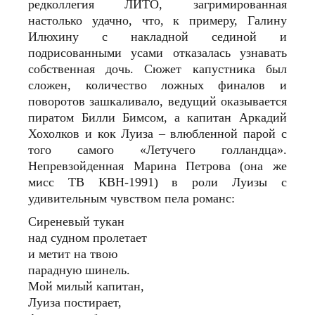
редколлегия ЛИТО, загримированная
настолько удачно, что, к примеру, Галину
Илюхину с накладной сединой и
подрисованными усами отказалась узнавать
собственная дочь. Сюжет капустника был
сложен, количество ложных финалов и
поворотов зашкаливало, ведущий оказывается
пиратом Билли Бимсом, а капитан Аркадий
Хохолков и кок Луиза – влюбленной парой с
того самого «Летучего голландца».
Непревзойденная Марина Петрова (она же
мисс ТВ КВН-1991) в роли Луизы с
удивительным чувством пела романс:
Сиреневый тукан
над судном пролетает
и метит на твою
парадную шинель.
Мой милый капитан,
Луиза постирает,