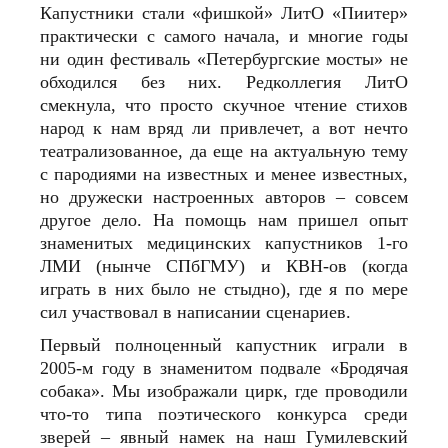
Капустники стали «фишкой» ЛитО «Пиитер»
практически с самого начала, и многие годы
ни один фестиваль «Петербургские мосты» не
обходился без них. Редколлегия ЛитО
смекнула, что просто скучное чтение стихов
народ к нам вряд ли привлечет, а вот нечто
театрализованное, да еще на актуальную тему
с пародиями на известных и менее известных,
но дружески настроенных авторов – совсем
другое дело. На помощь нам пришел опыт
знаменитых медицинских капустников 1‑го
ЛМИ (нынче СПбГМУ) и КВН-ов (когда
играть в них было не стыдно), где я по мере
сил участвовал в написании сценариев.
Первый полноценный капустник играли в
2005‑м году в знаменитом подвале «Бродячая
собака». Мы изображали цирк, где проводили
что-то типа поэтического конкурса среди
зверей – явный намек на наш Гумилевский