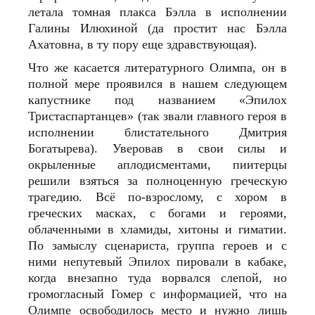
летала томная плакса Бэлла в исполнении
Галины Илюхиной (да простит нас Бэлла
Ахатовна, в ту пору еще здравствующая).
Что же касается литературного Олимпа, он в
полной мере проявился в нашем следующем
капустнике под названием «Эпилох
Тристаспартанцев» (так звали главного героя в
исполнении блистательного Дмитрия
Богатырева). Уверовав в свои силы и
окрыленные аплодисментами, пиитерцы
решили взяться за полноценную греческую
трагедию. Всё по-взрослому, с хором в
греческих масках, с богами и героями,
облаченными в хламиды, хитоны и гиматии.
По замыслу сценариста, группа героев и с
ними непутевый Эпилох пировали в кабаке,
когда внезапно туда ворвался слепой, но
громогласный Гомер с информацией, что на
Олимпе освободилось место и нужно лишь