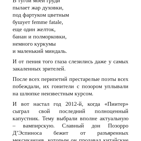
В тугой моей груди
пылает жар духовки,
под фартуком цветным
бушует femme fatale,
еще один желток,
банан и полморковки,
немного куркумы
и маленький миндаль.
И от пения того глаза слезились даже у самых
закаленных зрителей.
После всех перипетий престарелые поэты всех
побеждали, их гонители с позором уплывали
на шлюпке неизвестным курсом.
И вот настал год 2012‑й, когда «Пиитер»
сыграл свой последний полноценный
капустник. Тему выбрали вполне актуальную
– вампирскую. Славный дон Позорро
Д’Эспиноса бежит от разъяренных
мексиканцев, которым он продавал китайские