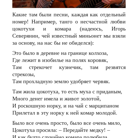
Какие там были песни, каждая как отдельный
номер! Например, танго о несчастной любви
цокотухи и комара (надеюсь, Игорь
Северянин, чей известный миньонет мы взяли
за основу, на нас бы не обиделся):
Это было в деревне на границе колхоза,
Где лежит в изобилье на полях коровяк,
Там стрекочет кузнечик, там резвятся
стрекозы,
Там прохладную землю удобряет червяк.
Там жила цокотуха, то есть муха с приданым,
Много денег имела и живот золотой,
И роскошную норку, и на чай с марципаном
Прилетал в эту норку к ней комар молодой.
Было все очень просто, было все очень мило,
Цокотуха просила: – Передайте медку! –
И как будто случайно комара полюбила,