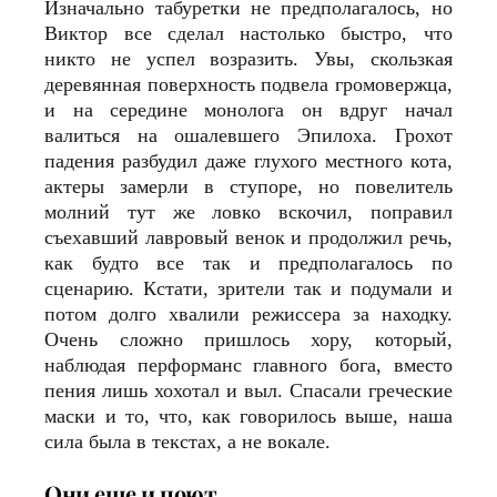
Изначально табуретки не предполагалось, но
Виктор все сделал настолько быстро, что
никто не успел возразить. Увы, скользкая
деревянная поверхность подвела громовержца,
и на середине монолога он вдруг начал
валиться на ошалевшего Эпилоха. Грохот
падения разбудил даже глухого местного кота,
актеры замерли в ступоре, но повелитель
молний тут же ловко вскочил, поправил
съехавший лавровый венок и продолжил речь,
как будто все так и предполагалось по
сценарию. Кстати, зрители так и подумали и
потом долго хвалили режиссера за находку.
Очень сложно пришлось хору, который,
наблюдая перформанс главного бога, вместо
пения лишь хохотал и выл. Спасали греческие
маски и то, что, как говорилось выше, наша
сила была в текстах, а не вокале.
Они еще и поют