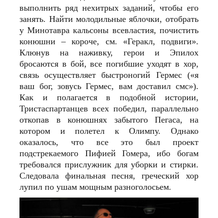
выполнить ряд нехитрых заданий, чтобы его
занять. Найти молодильные яблочки, отобрать
у Минотавра кальсоны всевластия, почистить
конюшни – короче, см. «Геракл, подвиги».
Клюнув на наживку, герои и Эпилох
бросаются в бой, все погибшие уходят в хор,
связь осуществляет быстроногий Гермес («я
ваш бог, зовусь Гермес, вам доставил смс»).
Как и полагается в подобной истории,
Тристаспартанцев всех победил, параллельно
откопав в конюшнях забытого Пегаса, на
котором и полетел к Олимпу. Однако
оказалось, что все это был проект
подстрекаемого Пифией Гомера, ибо богам
требовался прислужник для уборки и стирки.
Следовала финальная песня, греческий хор
лупил по ушам мощным разноголосьем.