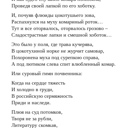
Проведя своей лапкой по его хоботку.
И, почуяв флюиды цокотушьего зова,
Распахнулся на муху комариный роток…
Тут и все оторвалось, оторвалось грозово –
Сладострастные лапки и смешной хоботок…
Это было у поля, где трава кучерява,
В цокотухиной норке не журчит самовар,
Похоронена муха под сурепкою справа,
А под лютиком слева спит влюбленный комар.
Или суровый гимн почвенника:
Когда на сердце тяжесть
И холодно в груди,
В российскую сермяжность
Приди и наследи.
Плюя на суд потомков,
Творя не за рубли,
Литературу скомкав,