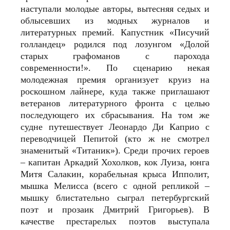
наступали молодые авторы, вытесняя седых и
облысевших из модных журналов и
литературных премий. Капустник «Писучий
голландец» родился под лозунгом «Долой
старых графоманов с парохода
современности!». По сценарию некая
молодежная премия организует круиз на
роскошном лайнере, куда также приглашают
ветеранов литературного фронта с целью
последующего их сбрасывания. На том же
судне путешествует Леонардо Ди Каприо с
переводчицей Пепитой (кто ж не смотрел
знаменитый «Титаник»). Среди прочих героев
– капитан Аркадий Хохолков, кок Луиза, юнга
Митя Салакин, корабельная крыса Ипполит,
мышка Мелисса (всего с одной репликой –
мышку блистательно сыграл петербургский
поэт и прозаик Дмитрий Григорьев). В
качестве престарелых поэтов выступала