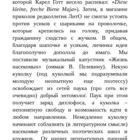
которой Карел Готт весело распевал: «
Diese
kleine, freche Biene Maja
»). Затем, в магазине
приколов редколлегия ЛитО не смогла устоять
против усиков с шариками на проволочке,
которые крепились на голову, придавая
гражданину сходство с жучком. В общем,
благодаря шапочке и усикам, личинка идеи
благополучно доползла до имаго. Мы
поставили музыкальный капустник «Жизнь
насекомых» (оммаж В. Пелевину). Некую
куколку (под куколкой мы подразумевали
молодую неопытную еще поэтессу)
освобождает из сетей паука (про сеть все
очевидно) добрый энтомолог. Паук при этом
получает заряд дихлофоса, а куколка –
непонятную свободу и возможность идти в
любом направлении. Немедленно куколку
начинают соблазнять (в литературном смысле)
насекомые различных поэтических школ и
кружков. От наших литературных пародий