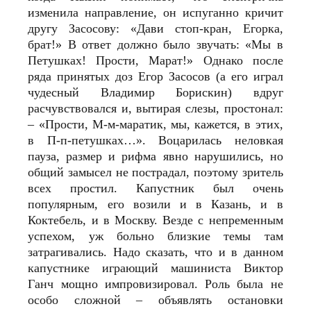
изменила направление, он испуганно кричит
другу Засосову: «Дави стоп-кран, Егорка,
брат!» В ответ должно было звучать: «Мы в
Петушках! Прости, Марат!» Однако после
ряда принятых доз Егор Засосов (а его играл
чудесный Владимир Борискин) вдруг
расчувствовался и, вытирая слезы, простонал:
– «Прости, М‑м-маратик, мы, кажется, в этих,
в П‑п-петушках…». Воцарилась неловкая
пауза, размер и рифма явно нарушились, но
общий замысел не пострадал, поэтому зритель
всех простил. Капустник был очень
популярным, его возили и в Казань, и в
Коктебель, и в Москву. Везде с непременным
успехом, уж больно близкие темы там
затрагивались. Надо сказать, что и в данном
капустнике играющий машиниста Виктор
Ганч мощно импровизировал. Роль была не
особо сложной – объявлять остановки