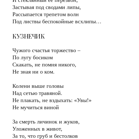
И стеклянный её перезвон,
Застывая под сводами липы,
Рассыпается трепетом волн
Под листвы беспокойные всхлипы…
КУЗНЕЧИК
Чужого счастья торжество –
По лугу босиком
Скакать, не помня никого,
Не зная ни о ком.
Колени выше головы
Над сетью травяной.
Не плакать, не вздыхать: «Увы!»
Не мучиться виной
За смерть личинок и жуков,
Уложенных в живот,
За то, что груб и бестолков