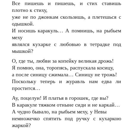
Все пишешь и пишешь, и стих ставишь
плотно к стиху,
уже не по джонкам скользишь, а плетешься с
одышкой.
И носишь каракуль… А помнишь, на рыбьем
меху
являлся кухарке с любовью в тетрадке под
мышкой?
О, где ты, любви за копейку великая дрожь!
Я помню, она, торопясь, распускала косицу,
а после синицу сжимала… Синицу не трожь!
Поскольку теперь и журавль нам едва ли
простится…
Ау, поцелуи! И платья в горошек, где вы?
В каракуле тяжком отныне сиди и не каркай…
А чудно бывало, на рыбьем меху, у Невы
немножечко спятить под ручку с кухаркою
жаркой?