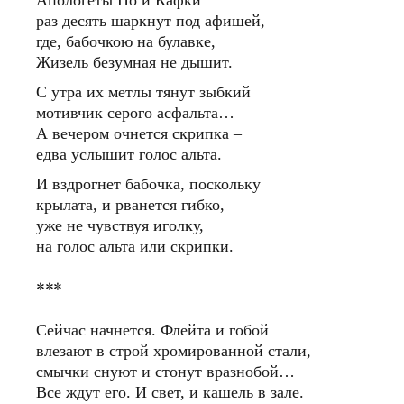
Апологеты По и Кафки
раз десять шаркнут под афишей,
где, бабочкою на булавке,
Жизель безумная не дышит.
С утра их метлы тянут зыбкий
мотивчик серого асфальта…
А вечером очнется скрипка –
едва услышит голос альта.
И вздрогнет бабочка, поскольку
крылата, и рванется гибко,
уже не чувствуя иголку,
на голос альта или скрипки.
***
Сейчас начнется. Флейта и гобой
влезают в строй хромированной стали,
смычки снуют и стонут вразнобой…
Все ждут его. И свет, и кашель в зале.