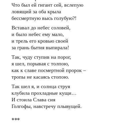
Что был ей гигант сей, вслепую
ловящий за оба крыла
бессмертную высь голубую?!
Вставал до небес соловей,
и было небес ему мало,
и трель его кровью своей
за грань бытия выпирала!
Так, чуду ступив на порог,
я шел, порывая с толпою,
как к славе посмертной пророк –
тропы не касаясь стопою.
Так шел я, и солнца струя
клубила прохладные кущи…
И стоила Слава сия
Голгофы, навстречу плывущей.
***