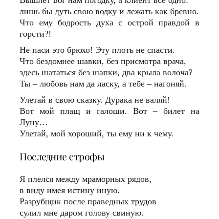
Вышлет Бог нам погодку, а клиент все одно:
лишь бы дуть свою водку и лежать как бревно.
Что ему бодрость духа с острой правдой в
горсти?!
Не паси это брюхо! Эту плоть не спасти.
Что бездомнее шавки, без присмотра врача,
здесь шататься без шапки, два крыла волоча?
Ты – любовь нам да ласку, а тебе – нагоняй.
Улетай в свою сказку. Дурака не валяй!
Вот мой плащ и галоши. Вот – билет на
Луну…
Улетай, мой хороший, ты ему ни к чему.
Последние строфы
Я плелся между мраморных рядов,
в виду имея истину иную.
Разрубщик после праведных трудов
сулил мне даром голову свиную.