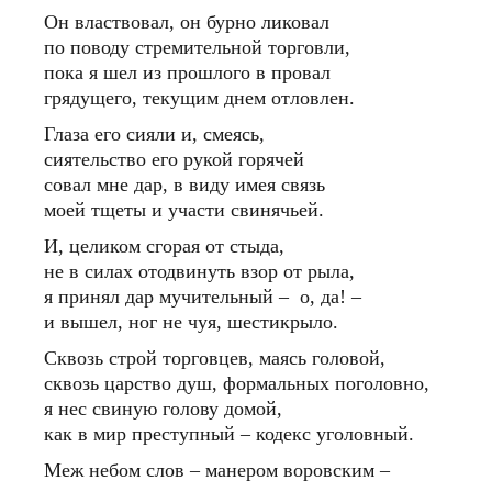
Он властвовал, он бурно ликовал
по поводу стремительной торговли,
пока я шел из прошлого в провал
грядущего, текущим днем отловлен.
Глаза его сияли и, смеясь,
сиятельство его рукой горячей
совал мне дар, в виду имея связь
моей тщеты и участи свинячьей.
И, целиком сгорая от стыда,
не в силах отодвинуть взор от рыла,
я принял дар мучительный – о, да! –
и вышел, ног не чуя, шестикрыло.
Сквозь строй торговцев, маясь головой,
сквозь царство душ, формальных поголовно,
я нес свиную голову домой,
как в мир преступный – кодекс уголовный.
Меж небом слов – манером воровским –