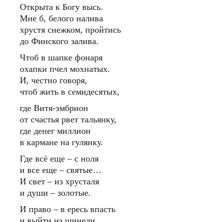
Открыта к Богу высь.
Мне б, белого налива
хрустя снежком, пройтись
до Финского залива.
Чтоб в шапке фонаря
охапки пчел мохнатых.
И, честно говоря,
чтоб жить в семидесятых,
где Витя-эмбрион
от счастья рвет тальянку,
где денег миллион
в кармане на гулянку.
Где всё еще – с ноля
и все еще – святые…
И свет – из хрусталя
и души – золотые.
И право – в ересь впасть
и выйти из шинели…