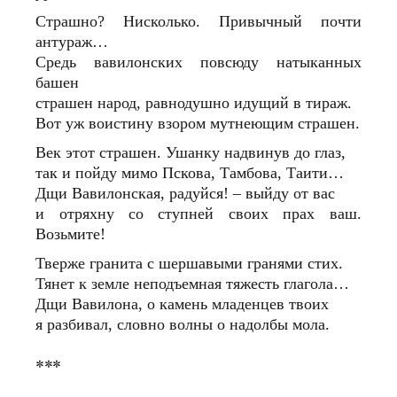
Страшно? Нисколько. Привычный почти
антураж…
Средь вавилонских повсюду натыканных
башен
страшен народ, равнодушно идущий в тираж.
Вот уж воистину взором мутнеющим страшен.
Век этот страшен. Ушанку надвинув до глаз,
так и пойду мимо Пскова, Тамбова, Таити…
Дщи Вавилонская, радуйся! – выйду от вас
и отряхну со ступней своих прах ваш.
Возьмите!
Тверже гранита с шершавыми гранями стих.
Тянет к земле неподъемная тяжесть глагола…
Дщи Вавилона, о камень младенцев твоих
я разбивал, словно волны о надолбы мола.
***