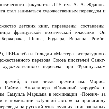
логического факультета ЛГУ им. А. А. Жданова
ета стал заниматься художественным переводом и
ество детских книг, переведены, составлены,
ницы французской поэтической классики. Он
Бержерака, Шенье, Бодлера, Верлена, Рембо,
2), ПЕН-клуба и Гильдии «Мастера литературного
удожественного перевода Союза писателей Санкт-
и художественного перевода при Французском
ых премий, в том числе премии им. Мориса
ей Гийома Аполлинера «Гниющий чародей» и
 им Самуила Маршака в номинации «Поэзия» за
 и в номинации «Лучший автор» за пропаганду
переводы на русский язык лучших книг западных