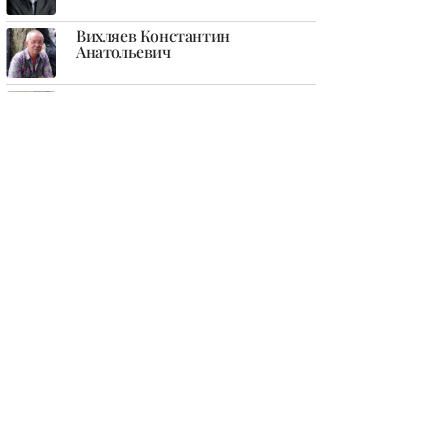
Вихляев Константин
Анатольевич
Гампер Галина Сергеевна
Глазов Юрий Станиславович
Голь Николай Михайлович
Горбовский Глеб Яковлевич
Григорин Борис Эммануилович
Григорьев Геннадий
Анатольевич