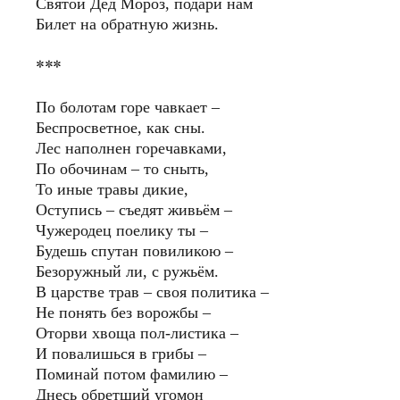
Святой Дед Мороз, подари нам
Билет на обратную жизнь.
***
По болотам горе чавкает –
Беспросветное, как сны.
Лес наполнен горечавками,
По обочинам – то сныть,
То иные травы дикие,
Оступись – съедят живьём –
Чужеродец поелику ты –
Будешь спутан повиликою –
Безоружный ли, с ружьём.
В царстве трав – своя политика –
Не понять без ворожбы –
Оторви хвоща пол-листика –
И повалишься в грибы –
Поминай потом фамилию –
Днесь обретший угомон