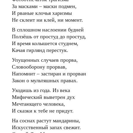
За масками – маски подмен,
И рваные клочья харизмы
Не склеит ни клей, ни момент.
В сплошном наслоении будней
Ползёшь от простуд до простуд,
И время колышется студнем,
Качая гирлянд перестук.
Упущенных случаев прорва,
Словооборону прорвав,
Напомнит – застиран и прорван
Закон о мультяшных правах.
Уходишь из года. Из века
Мифический выветрен дух
Мечтающего человека,
И сказки к тебе не придут.
На соснах растут мандарины,
Искусственный запах свежит.