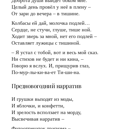
Доброта души выйдет боком мне.
Целый день провёл у неё в плену –
От зари до вечера – в тишине.
Колбасы ей дай, молочка подлей…
Сердце, не стучи, глуше, тише ной.
Ходит зверь за мной, нет его подлей –
Оставляет лужицы с тишиной.
– Я устал с тобой, вот и весь мой сказ.
Ни стихов не будет и ни кина, –
Говорю я вслух. И, прищурив глаз,
По-мур-лы-ки-ва-ет Ти-ши-на.
Предновогодний нарратив
И грушки выходят из моды,
И яблочки, и конфетти,
И зрелость всползает на морду,
Высвечивая нарратив –
Фотоотпечаток трагизма –