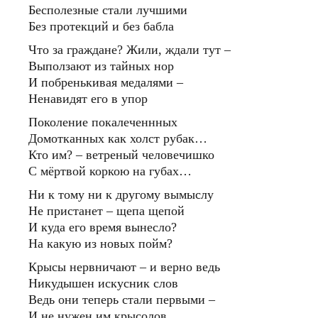
Бесполезные стали лучшими
Без протекций и без бабла
Что за граждане? Жили, ждали тут –
Выползают из тайных нор
И побренькивая медалями –
Ненавидят его в упор
Поколение покалеченнных
Домотканных как холст рубак…
Кто им? – ветреный человечишко
С мёртвой коркою на губах…
Ни к тому ни к другому вымыслу
Не пристанет – щепа щепой
И куда его время вынесло?
На какую из новых пойм?
Крысы нервничают – и верно ведь
Никудышен искусник слов
Ведь они теперь стали первыми –
И не нужен им крысолов