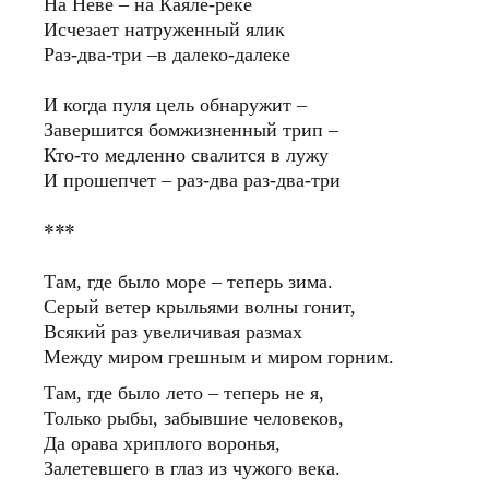
На Неве – на Каяле-реке
Исчезает натруженный ялик
Раз-два-три –в далеко-далеке
И когда пуля цель обнаружит –
Завершится бомжизненный трип –
Кто-то медленно свалится в лужу
И прошепчет – раз-два раз-два-три
***
Там, где было море – теперь зима.
Серый ветер крыльями волны гонит,
Всякий раз увеличивая размах
Между миром грешным и миром горним.
Там, где было лето – теперь не я,
Только рыбы, забывшие человеков,
Да орава хриплого воронья,
Залетевшего в глаз из чужого века.