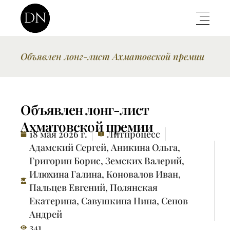
Объявлен лонг-лист Ахматовской премии
Объявлен лонг-лист
Ахматовской премии
18 мая 2026 г.
Литпроцесс
Адамский Сергей
,
Аникина Ольга
,
Григорин Борис
,
Земских Валерий
,
Илюхина Галина
,
Коновалов Иван
,
Пальцев Евгений
,
Полянская
Екатерина
,
Савушкина Нина
,
Сенов
Андрей
341