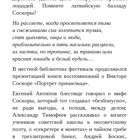
лошадей. Помните латвийскую балладу
Сосноры?
На рассвете, когда просветляется тьма
и снежинками сна золотится туман,
спят цыплята, овцы и люди,
приблизительно в пять васильки расцвели,
из листвы, по тропинке, за травами шли
красная лошадь и белый пудель.…
В местной библиотеке фестиваль продолжился
презентацией книги воспоминаний о Викторе
Сосноре «Портрет пришельца».
Евгений Антипов блестяще говорил о мифе
Сосноры, который тот создавал «безбонусно»,
не ради выгоды, а п
о
ходя, между делом;
Александр Тимофеев рассказывал о визите
учеников советской школы к несоветскому
поэту, о «секретере в монетах» и чайном грибе
в трехлитровой банке; Андрей Боскис,