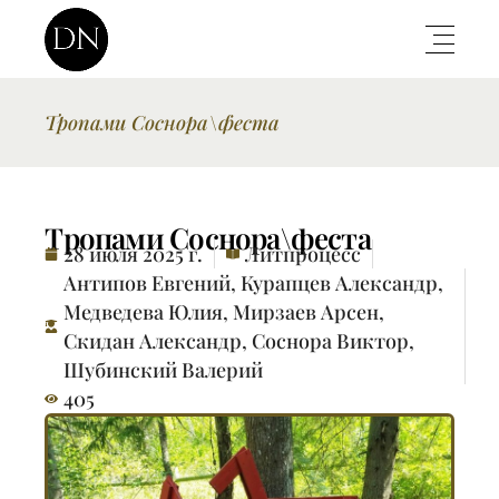
Тропами Соснора\феста
Тропами Соснора\феста
28 июля 2025 г.
Литпроцесс
Антипов Евгений
,
Курапцев Александр
,
Медведева Юлия
,
Мирзаев Арсен
,
Скидан Александр
,
Соснора Виктор
,
Шубинский Валерий
405