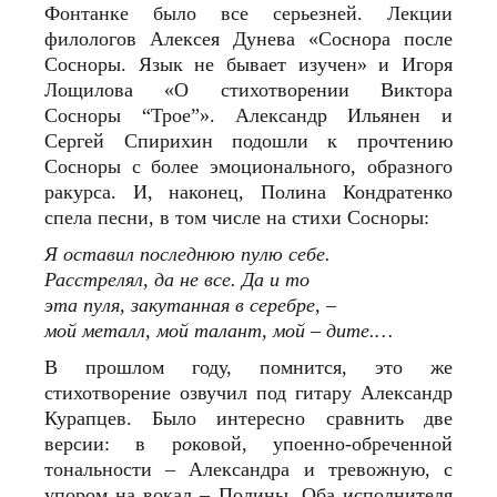
Фонтанке было все серьезней. Лекции
филологов Алексея Дунева «Соснора после
Сосноры. Язык не бывает изучен» и Игоря
Лощилова «О стихотворении Виктора
Сосноры “Трое”». Александр Ильянен и
Сергей Спирихин подошли к прочтению
Сосноры с более эмоционального, образного
ракурса. И, наконец, Полина Кондратенко
спела песни, в том числе на стихи Сосноры:
Я оставил последнюю пулю себе.
Расстрелял, да не все. Да и то
эта пуля, закутанная в серебре, –
мой металл, мой талант, мой – дите.…
В прошлом году, помнится, это же
стихотворение озвучил под гитару Александр
Курапцев. Было интересно сравнить две
версии: в р
о
ковой, упоенно-обреченной
тональности – Александра и тревожную, с
упором на вокал – Полины. Оба исполнителя