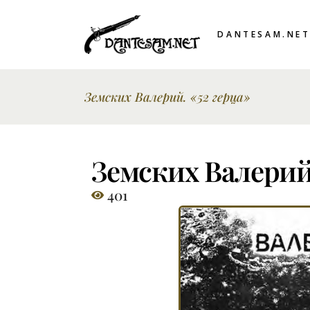
DANTESAM.NE
Земских Валерий. «52 герца»
Земских Валерий.
401