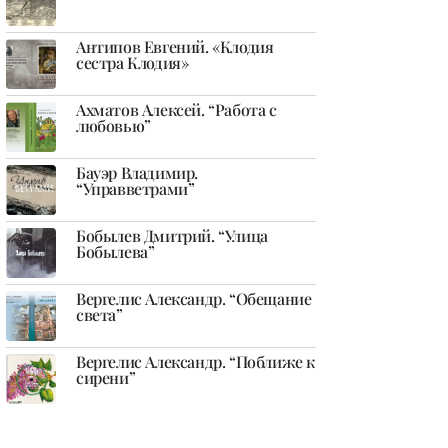
Антипов Евгений. «Клодия
сестра Клодия»
Ахматов Алексей. “Работа с
любовью”
Бауэр Владимир.
“Управветрами”
Бобылев Дмитрий. “Улица
Бобылева”
Вергелис Александр. “Обещание
света”
Вергелис Александр. “Поближе к
сирени”
Давыденков Алексей.
«Коснувшись дерева…»