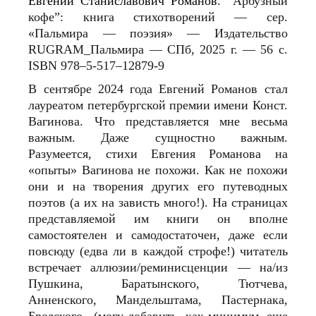
Евгений Станиславович Романов
. “Арбузный
кофе”: книга стихотворений — сер.
«Пальмира — поэзия» — Издательство
RUGRAM_Пальмира — СПб, 2025 г. — 56 с.
ISBN 978–5‑517–12879‑9
В сентябре 2024 года Евгений Романов стал
лауреатом петербургской премии имени Конст.
Вагинова. Что представляется мне весьма
важным. Даже сущностно важным.
Разумеется, стихи Евгения Романова на
«опыты» Вагинова не похожи. Как не похожи
они и на творения других его путеводных
поэтов (а их на зависть много!). На страницах
представляемой им книги он вполне
самостоятелен и самодостаточен, даже если
повсюду (едва ли в каждой строфе!) читатель
встречает аллюзии/реминисценции — на/из
Пушкина, Баратынского, Тютчева,
Анненского, Мандельштама, Пастернака,
Бродского.. (могу добавить, как минимум, еще