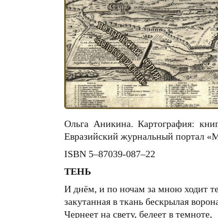
Ольга Аникина. Картография: кни
Евразийский журнальный портал «
ISBN 5–87039-087–22
ТЕНЬ
И днём, и по ночам за мною ходит те
закутанная в ткань бескрылая ворона
Чернеет на свету, белеет в темноте,