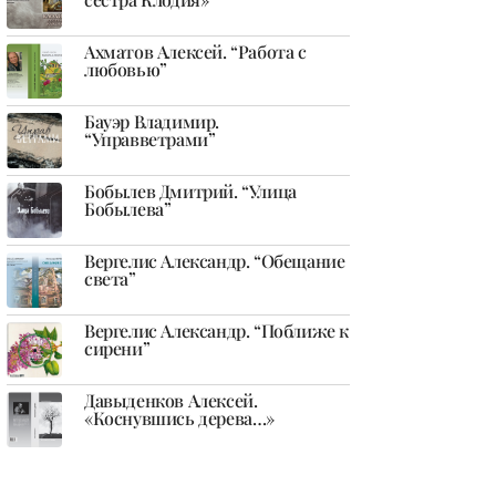
Ахматов Алексей. “Работа с
любовью”
Бауэр Владимир.
“Управветрами”
Бобылев Дмитрий. “Улица
Бобылева”
Вергелис Александр. “Обещание
света”
Вергелис Александр. “Поближе к
сирени”
Давыденков Алексей.
«Коснувшись дерева…»
Дедух Екатерина. “Погружение”