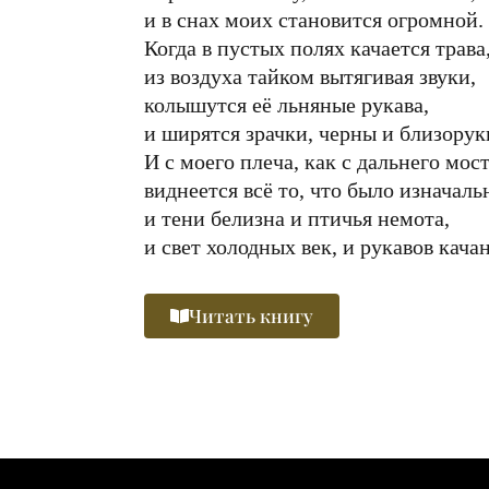
и в снах моих становится огромной.
Когда в пустых полях качается трава
из воздуха тайком вытягивая звуки,
колышутся её льняные рукава,
и ширятся зрачки, черны и близорук
И с моего плеча, как с дальнего мос
виднеется всё то, что было изначаль
и тени белизна и птичья немота,
и свет холодных век, и рукавов качан
Читать книгу