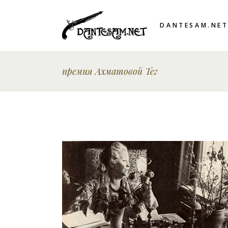
DANTESAM.NE
премия Ахматовой Тег