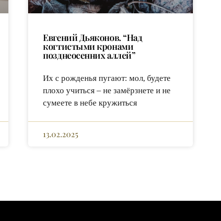
Евгений Дьяконов. “Над
когтистыми кронами
позднеосенних аллей”
Их с рожденья пугают: мол, будете
плохо учиться – не замёрзнете и не
сумеете в небе кружиться
13.02.2025