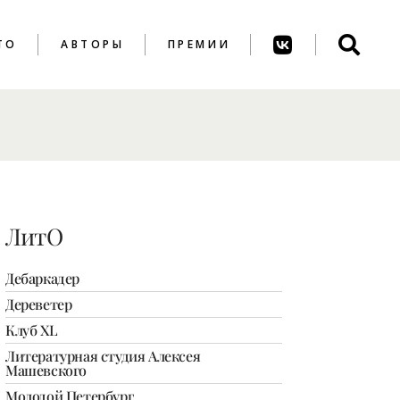
ТО
АВТОРЫ
ПРЕМИИ
ПРЕМИЯ ИМ. А.
АХМАТОВОЙ
ПРЕМИЯ ИМ. К.
ВАГИНОВА
ЛитО
Дебаркадер
Дереветер
Клуб XL
Литературная студия Алексея
Машевского
Молодой Петербург